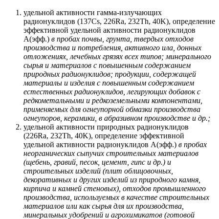
удельной активности гамма-излучающих
радионуклидов (137Cs, 226Ra, 232Th, 40K), определение
эффективной удельной активности радионуклидов
А(эфф.)
в пробах почвы, грунта, твердых отходов
производства и потребления, активного ила, донных
отложениях, лечебных грязях всех типов; минерального
сырья и материалов с повышенным содержанием
природных радионуклидов; продукции, содержащей
материалы и изделия с повышенным содержанием
естественных радионуклидов, легирующих добавок с
редкометальными и редкоземельными компонентами,
применяемых для огнеупорной обмазки производства
огнеупоров, керамики, в абразивном производстве и др.;
удельной активности природных радионуклидов
(226Ra, 232Th, 40K), определение эффективной
удельной активности радионуклидов А(эфф.)
в пробах
неорганических сыпучих строительных материалов
(щебень, гравий, песок, цемент, гипс и др.) и
строительных изделий (плит облицовочных,
декоративных и других изделий из природного камня,
кирпича и камней стеновых), отходов промышленного
производства, используемых в качестве строительных
материалов или как сырья для их производства,
минеральных удобрений и агрохимикатов (готовой