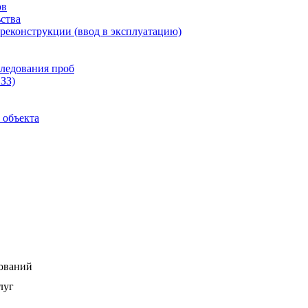
ов
ства
 реконструкции (ввод в эксплуатацию)
следования проб
ЗЗ)
 объекта
дований
луг