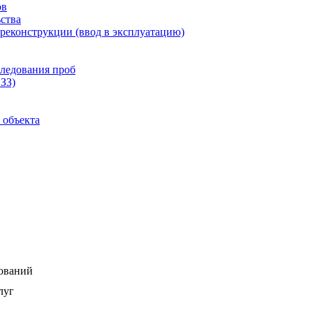
ов
ства
 реконструкции (ввод в эксплуатацию)
следования проб
ЗЗ)
 объекта
дований
луг